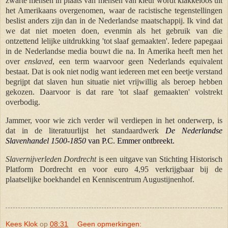
zwarte mensen in plaats van mensen van kleur wordt klakkeloos uit
het Amerikaans overgenomen, waar de racistische tegenstellingen
beslist anders zijn dan in de Nederlandse maatschappij. Ik vind dat
we dat niet moeten doen, evenmin als het gebruik van die
ontzettend lelijke uitdrukking 'tot slaaf gemaakten'. Iedere papegaai
in de Nederlandse media bouwt die na. In Amerika heeft men het
over
enslaved
, een term waarvoor geen Nederlands equivalent
bestaat. Dat is ook niet nodig want iedereen met een beetje verstand
begrijpt dat slaven hun situatie niet vrijwillig als beroep hebben
gekozen. Daarvoor is dat rare 'tot slaaf gemaakten' volstrekt
overbodig.
Jammer, voor wie zich verder wil verdiepen in het onderwerp, is
dat in de literatuurlijst het standaardwerk
De Nederlandse
Slavenhandel 1500-1850
van P.C. Emmer ontbreekt.
Slavernijverleden Dordrecht
is een uitgave van Stichting Historisch
Platform Dordrecht en voor euro 4,95 verkrijgbaar bij de
plaatselijke boekhandel en Kenniscentrum Augustijnenhof.
Kees Klok
op
08:31
Geen opmerkingen: