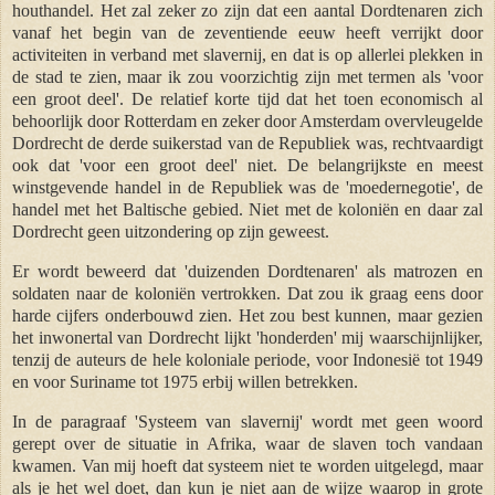
houthandel. Het zal zeker zo zijn dat een aantal Dordtenaren zich
vanaf het begin van de zeventiende eeuw heeft verrijkt door
activiteiten in verband met slavernij, en dat is op allerlei plekken in
de stad te zien, maar ik zou voorzichtig zijn met termen als 'voor
een groot deel'. De relatief korte tijd dat het toen economisch al
behoorlijk door Rotterdam en zeker door Amsterdam overvleugelde
Dordrecht de derde suikerstad van de Republiek was, rechtvaardigt
ook dat 'voor een groot deel' niet. De belangrijkste en meest
winstgevende handel in de Republiek was de 'moedernegotie
', de
handel met het Baltische gebied. Niet met de koloniën en daar zal
Dordrecht geen uitzondering op zijn geweest
.
Er wordt beweerd dat 'duizenden Dordtenaren' als matrozen en
soldaten naar de koloniën vertrokken. Dat zou ik graag eens door
harde cijfers onderbouwd zien. Het zou best kunnen, maar gezien
het inwonertal van Dordrecht lijkt 'honderden' mij waarschijnlijker,
tenzij de auteurs de hele koloniale periode, voor Indonesië tot 1949
en voor Suriname tot 1975 erbij willen betrekken.
In de paragraaf 'Systeem van slavernij' wordt met geen woord
gerept over de situatie in Afrika, waar de slaven toch vandaan
kwamen. Van mij hoeft dat systeem niet te worden uitgelegd, maar
als je het wel doet, dan kun je niet aan de wijze waarop in grote