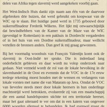
delen van Afrika tegen slavernij werd aangekeken voorbij gaan.
Het West-Indisch Huis dankt zijn naam aan één van de daarvoor
afgebroken drie huizen, dat werd gebruikt om koopwaar van de
WIC op te slaan. Het huidige pand werd in 1735 gebouwd door
suikerraffinadeur Frederik Wilkens. Het lijkt mij onwaarschijnlijk
dat bewindhebbers van de Kamer van de Maze van de WIC
(gevestigd te Rotterdam) in een pakhuis in Dordrecht vergaderden
of in het huis van een Dordtse suikerraffinadeur, maar wellicht
vertellen de bronnen anders. Dan geef ik mij graag gewonnen.
Bij het voormalig woonhuis van François Valentijn komt ook de
slavernij in
Oost-Indi
ë
ter sprake. Die is inderdaad lang
onderbelicht gebleven en daar wordt nu volop onderzoek naar
gedaan. Niet vermeld wordt de rol van de lokale bevolking in de
slavenhandel in de Oost en evenmin dat de VOC in de 17e eeuw
terdege rekening moest houden met de wensen en verlangens van
lokale vorsten met name die van Mataram op Java. Omdat de VOC
van lieverlee steeds meer door lokale heersers in hun onderlinge
machtsstrijd werd betrokken, evolueerde zij van een maatschappij
die een aantal handelsposten stichtte tot een territoriale heerser,
maar het gaat uiteraard te ver om dat in een katern van ongeveer
6000 woorden allemaal te behandelen. Ik had evenwel graag de