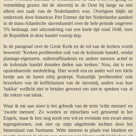
vermelding gezien dat de slavernij in de Oost bij lange na niet
alleen een zaak van de Nederlanders was. Overigens blijkt uit
onderzoek door historicus Piet Emmer dat het Nederlandse aandeel
in de trans-Atlantische slavenhandel over de hele periode ongeveer
5% bedraagt, met uitzondering van een korte tijd rond 1648, toen
de Republiek in deze handel voorop liep.
In de paragraaf over de Grote Kerk en de rol van de kerken wordt
beweerd: 'Kerken profiteerden ook van de koloniale handel, omdat
plantage-eigenaren, suikerraffinadeurs en andere mensen actief in
de koloniale handel donaties deden aan kerken.' Nou, dat is een
opzienbarende mededeling. Hier wordt een en ander wel een klein
beetje aan de haren erbij gesleept.
Natuurlijk 'profiteerden' ook
bezoekers van de koffiehuizen van de slavernij, anders was hun
'bakkie' wellicht niet te betalen geweest om niet te spreken van al
die rokers van tabak.
Waar ik me aan stoor is het gebruik van de term 'witte mensen' en
'zwarte mensen'. Zo worden ze misschien wel genoemd in het
Engels, maar ik ben nog nooit een wit en evenmin een zwart mens
tegengekomen, ook niet op mijn uitgebreide tochten door het
binnenland van Suriname. Witte mensen in plaats van blanken en