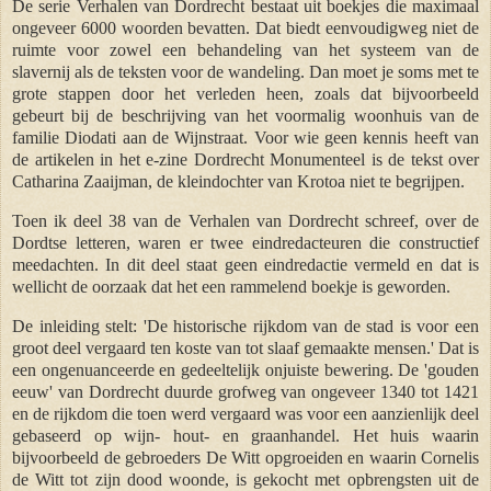
De serie Verhalen van Dordrecht bestaat uit boekjes die maximaal
ongeveer 6000 woorden bevatten. Dat biedt eenvoudigweg niet de
ruimte voor zowel een behandeling van het systeem van de
slavernij als de teksten voor de wandeling. Dan moet je soms met te
grote stappen door het verleden heen, zoals dat bijvoorbeeld
gebeurt bij de beschrijving van het voormalig woonhuis van de
familie Diodati aan de Wijnstraat. Voor wie geen kennis heeft van
de artikelen in het e-zine Dordrecht Monumenteel is de tekst over
Catharina Zaaijman, de kleindochter van Krotoa niet te begrijpen.
Toen ik deel 38 van de Verhalen van Dordrecht schreef, over de
Dordtse letteren, waren er twee eindredacteuren die constructief
meedachten. In dit deel staat geen eindredactie vermeld en dat is
wellicht de oorzaak dat het een rammelend boekje is geworden.
De inleiding stelt: 'De historische rijkdom van de stad is voor een
groot deel vergaard ten koste van tot slaaf gemaakte mensen.' Dat is
een ongenuanceerde en gedeeltelijk onjuiste bewering. De 'gouden
eeuw' van Dordrecht duurde grofweg van ongeveer 1340 tot 1421
en de rijkdom die toen werd vergaard was voor een aanzienlijk deel
gebaseerd op wijn- hout- en graanhandel. Het huis waarin
bijvoorbeeld de gebroeders De Witt opgroeiden en waarin Cornelis
de Witt tot zijn dood woonde, is gekocht met opbrengsten uit de